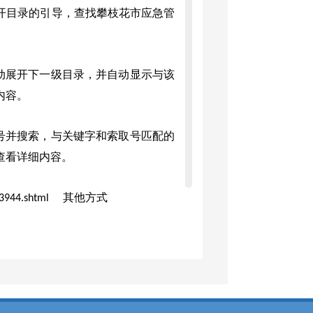
开目录的引导，查找攀枝花市应急管
动展开下一级目录，并自动显示与该
内容。
号并搜索，与关键字和索取号匹配的
查看详细内容。
其他方式
0223944.shtml
行查阅；可通过攀枝花市应急管理
体了解政府信息公开的有关情况。