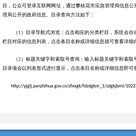
目，公众可登录互联网网址，通过攀枝花市应急管理局信息公
理局公开的政府信息。目录查询方法如下：
（1）目录导航式浏览：点击相应的分类栏目，系统会自
栏目对应的信息列表，点击条目名称或详细信息就可查看详细
（2）标题关键字和索取号查询：输入标题关键字和索取
目录项会以列表形式进行显示，点击条目名称或详细信息即可
http://yjglj.panzhihua.gov.cn/zfxxgk/fdzdgknr_1/zdgkjbml/1
公众可到攀枝花市档案馆设立的政府信息公共查阅点进
局网站（
）及微博手机客户端等媒
http://yjglj.panzhihua.gov.cn/
（三）目录编排体系